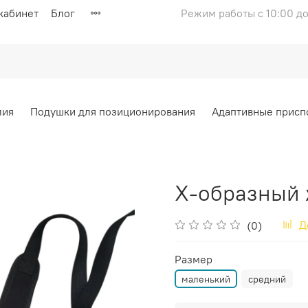
кабинет
Блог
Режим работы с 10:00 до
лия
Подушки для позиционирования
Адаптивные присп
Х-образный 
Д
(0)
Размер
маленький
средний