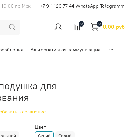
 19:00 по Мск
+7 911 123 77 44 WhatsApp|Telegramm
0
0
0.00 руб
особления
Альтернативная коммуникация
подушка для
ования
обавить в сравнение
Цвет
большой
Синий
Серый