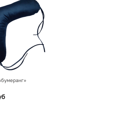
«бумеранг»
уб