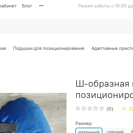
кабинет
Блог
Режим работы с 10:00 до
лия
Подушки для позиционирования
Адаптивные присп
Ш-образная 
позиционир
Д
(0)
Размер
маленький
средний