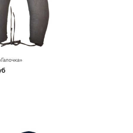
Галочка»
уб